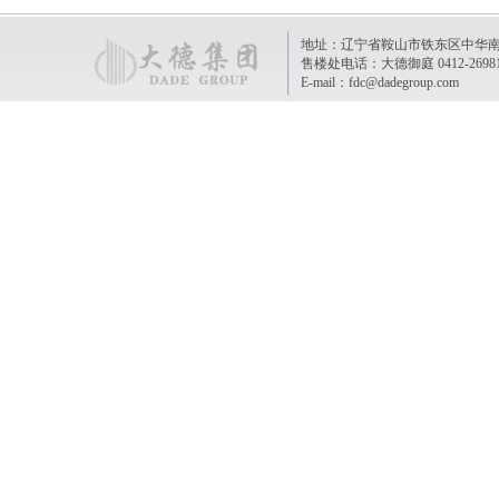
地址：辽宁省鞍山市铁东区中华南路298乙 
售楼处电话：大德御庭 0412-2698111/
E-mail：fdc@dadegroup.com