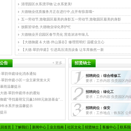
公告
招贤纳士
+ 更多
|
|
|
|
|
|
|
返回首页
了解我们
新闻中心
业主指南
社区文化
招贤纳士
客服中心
联系我